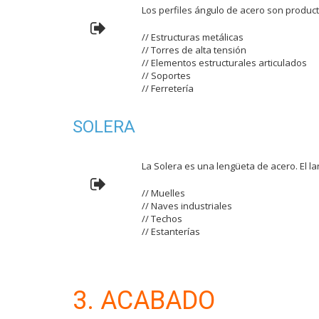
Los perfiles ángulo de acero son producto
// Estructuras metálicas
// Torres de alta tensión
// Elementos estructurales articulados
// Soportes
// Ferretería
SOLERA
La Solera es una lengüeta de acero. El l
// Muelles
// Naves industriales
// Techos
// Estanterías
3. ACABADO