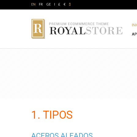
FR
GE
£
€
EN
$
IN
AP
1. TIPOS
ACEROS ALEADOS