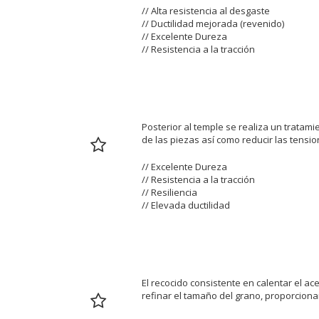
// Alta resistencia al desgaste
// Ductilidad mejorada (revenido)
// Excelente Dureza
// Resistencia a la tracción
REVENIDO
Posterior al temple se realiza un tratamie
de las piezas así como reducir las tensi
// Excelente Dureza
// Resistencia a la tracción
// Resiliencia
// Elevada ductilidad
RECOCIDO
El recocido consistente en calentar el ac
refinar el tamaño del grano, proporcion