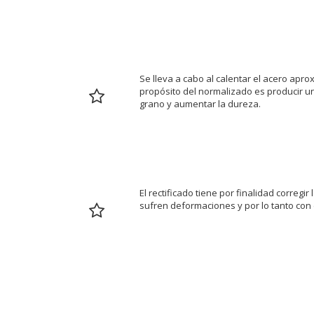
NORMALIZADO
Se lleva a cabo al calentar el acero apr
propósito del normalizado es producir un
grano y aumentar la dureza.
RECTIFICADO
El rectificado tiene por finalidad corre
sufren deformaciones y por lo tanto con e
3. ACHAFLANADO