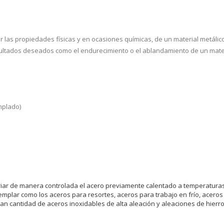
ÉRMICOS
as propiedades físicas y en ocasiones químicas, de un material metálico, 
sultados deseados como el endurecimiento o el ablandamiento de un mater
mplado)
riar de manera controlada el acero previamente calentado a temperaturas d
emplar como los aceros para resortes, aceros para trabajo en frío, acero
an cantidad de aceros inoxidables de alta aleación y aleaciones de hierr