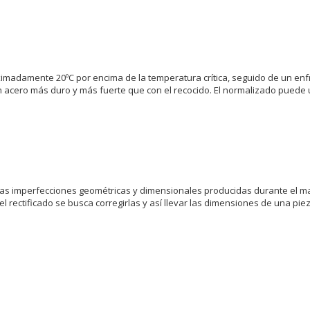
oximadamente 20ºC por encima de la temperatura crítica, seguido de un enf
 acero más duro y más fuerte que con el recocido. El normalizado puede ut
gir las imperfecciones geométricas y dimensionales producidas durante el 
l rectificado se busca corregirlas y así llevar las dimensiones de una pieza