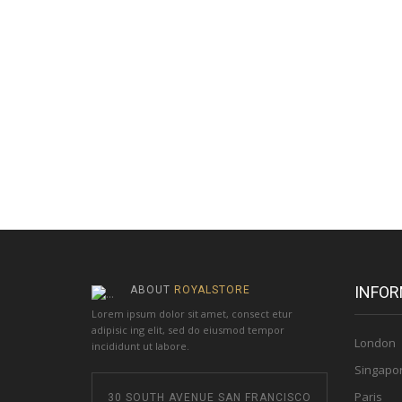
INFOR
ABOUT
ROYALSTORE
Lorem ipsum dolor sit amet, consect etur
adipisic ing elit, sed do eiusmod tempor
London
incididunt ut labore.
Singapo
Paris
30 SOUTH AVENUE SAN FRANCISCO