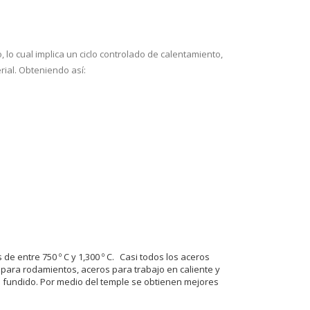
lo cual implica un ciclo controlado de calentamiento,
ial. Obteniendo así:
e entre 750 º C y 1,300 º C. Casi todos los aceros
s para rodamientos, aceros para trabajo en caliente y
o fundido. Por medio del temple se obtienen mejores