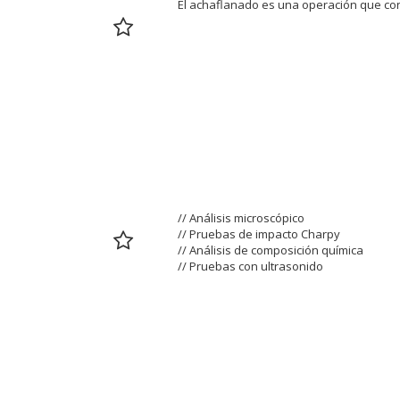
El achaflanado es una operación que cons
4. PRUEBAS (TESTIN
PRUEBAS DE DUREZA
// Análisis microscópico
// Pruebas de impacto Charpy
// Análisis de composición química
// Pruebas con ultrasonido