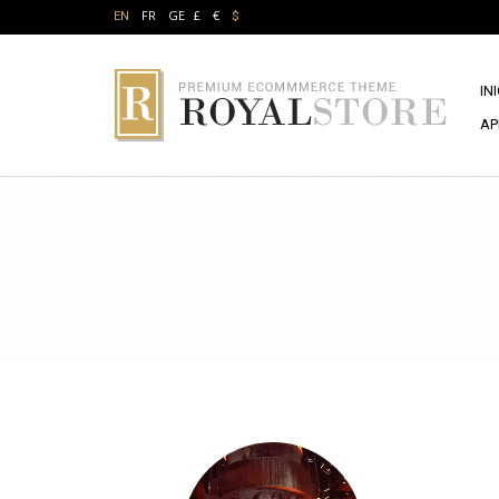
FR
GE
£
€
EN
$
IN
AP