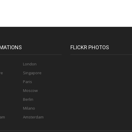
MATIONS
FLICKR PHOTOS
London
re
Singapore
Paris
Moscow
Berlin
Milano
dam
Amsterdam