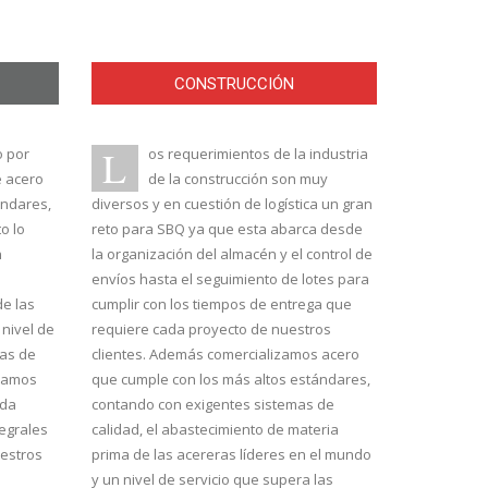
CONSTRUCCIÓN
L
o por
os requerimientos de la industria
e acero
de la construcción son muy
ándares,
diversos y en cuestión de logística un gran
o lo
reto para SBQ ya que esta abarca desde
n
la organización del almacén y el control de
envíos hasta el seguimiento de lotes para
de las
cumplir con los tiempos de entrega que
 nivel de
requiere cada proyecto de nuestros
vas de
clientes. Además comercializamos acero
chamos
que cumple con los más altos estándares,
ada
contando con exigentes sistemas de
tegrales
calidad, el abastecimiento de materia
uestros
prima de las acereras líderes en el mundo
y un nivel de servicio que supera las