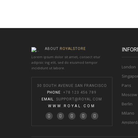
INFOR
ABOUT
ROYALSTORE
Lorem ipsum dolor sit amet, consect etur
adipisic ing elit, sed do eiusmod tempor
London
incididunt ut labore.
Singapo
Paris
30 SOUTH AVENUE SAN FRANCISCO
PHONE
: +78 123 456 789
Moscow
EMAIL
:
SUPPORT@ROYAL.COM
Berlin
WWW.ROYAL.COM
Milano
Amster