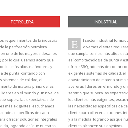
PETROLERA
INDUSTRIAL
E
os requerimientos de la industria
l sector industrial formad
de la perforación petrolera
diversos clientes requier
yen uno de los mayores desafíos
que cumpla con los más altos est
 por lo cual usamos acero que
así como tecnología de punta y est
on los más altos estándares y
ofrece SBQ, además de contar co
ía de punta, contando con
exigentes sistemas de calidad, el
s sistemas de calidad, el
abastecimiento de materia prima 
miento de materia prima de las
acereras líderes en el mundo y un
 líderes en el mundo y un nivel de
servicio que supera las expectati
 que supera las expectativas de
los clientes más exigentes, escu
ntes más exigentes, escuchamos
las necesidades específicas de c
sidades específicas de cada
cliente para ofrecer soluciones in
para ofrecer soluciones integrales
y a la medida, logrando así que n
edida, logrando así que nuestros
clientes alcancen sus objetivos.