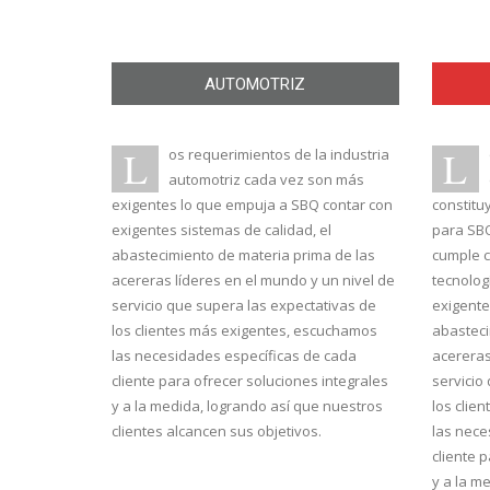
AUTOMOTRIZ
L
L
os requerimientos de la industria
automotriz cada vez son más
exigentes lo que empuja a SBQ contar con
constitu
exigentes sistemas de calidad, el
para SBQ
abastecimiento de materia prima de las
cumple c
acereras líderes en el mundo y un nivel de
tecnolog
servicio que supera las expectativas de
exigente
los clientes más exigentes, escuchamos
abasteci
las necesidades específicas de cada
acereras
cliente para ofrecer soluciones integrales
servicio
y a la medida, logrando así que nuestros
los clie
clientes alcancen sus objetivos.
las nece
cliente 
y a la m